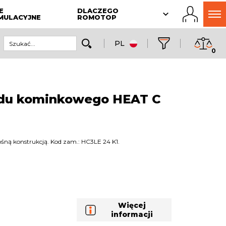
E
DLACZEGO
MULACYJNE
ROMOTOP
PL
0
du kominkowego HEAT C
ną konstrukcją. Kod zam.: HC3LE 24 K1.
Więcej
informacji