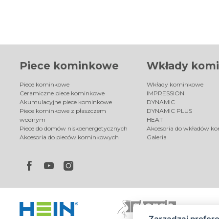
Piece kominkowe
Wkłady kom
Piece kominkowe
Wkłady kominkowe
Ceramiczne piece kominkowe
IMPRESSION
Akumulacyjne piece kominkowe
DYNAMIC
Piece kominkowe z płaszczem
DYNAMIC PLUS
wodnym
HEAT
Piece do domów niskoenergetycznych
Akcesoria do wkładów k
Akcesoria do pieców kominkowych
Galeria
Zarządzaj prefer