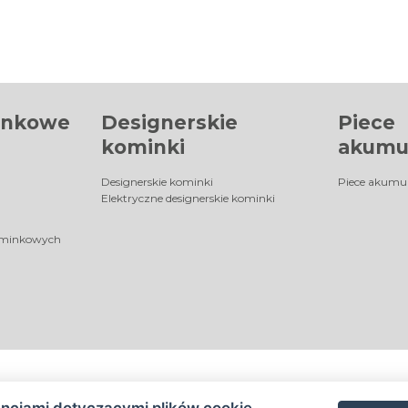
inkowe
Designerskie
Piece
kominki
akumu
Designerskie kominki
Piece akumu
Elektryczne designerskie kominki
ominkowych
encjami dotyczącymi plików cookie
©