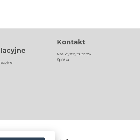
Kontakt
lacyjne
Nasi dystrybutorzy
Spółka
lacyjne
®