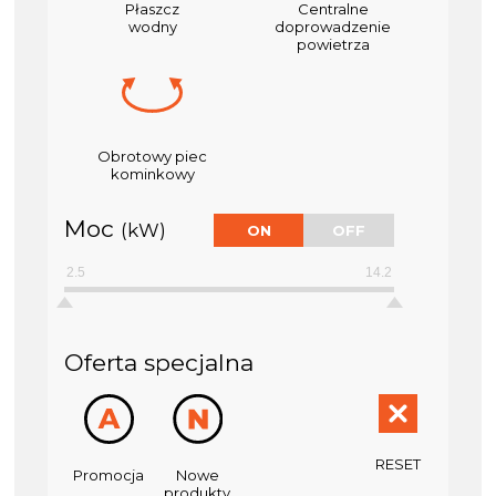
Płaszcz
Centralne
wodny
doprowadzenie
powietrza
Obrotowy piec
kominkowy
Moc
(kW)
2.5
14.2
Oferta specjalna
Promocja
Nowe
produkty