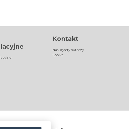
Kontakt
lacyjne
Nasi dystrybutorzy
Spółka
lacyjne
®