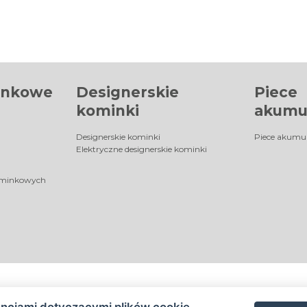
inkowe
Designerskie
Piece
kominki
akumu
Designerskie kominki
Piece akumu
Elektryczne designerskie kominki
ominkowych
encjami dotyczącymi plików cookie
©