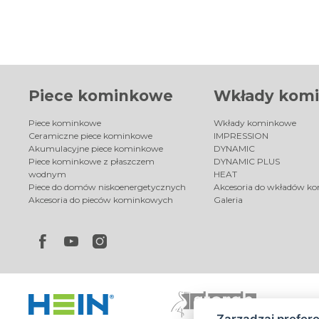
Piece kominkowe
Wkłady kom
Piece kominkowe
Wkłady kominkowe
Ceramiczne piece kominkowe
IMPRESSION
Akumulacyjne piece kominkowe
DYNAMIC
Piece kominkowe z płaszczem
DYNAMIC PLUS
wodnym
HEAT
Piece do domów niskoenergetycznych
Akcesoria do wkładów k
Akcesoria do pieców kominkowych
Galeria
Zarządzaj prefer