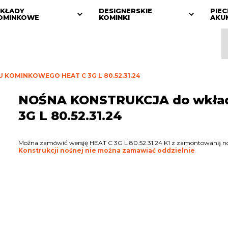
KŁADY
DESIGNERSKIE
PIEC
OMINKOWE
KOMINKI
AKU
KOMINKOWEGO HEAT C 3G L 80.52.31.24
NOŚNA KONSTRUKCJA do wkła
3G L 80.52.31.24
Można zamówić wersję HEAT C 3G L 80.52.31.24 K1 z zamontowaną noś
Konstrukcji nośnej nie można zamawiać oddzielnie
.