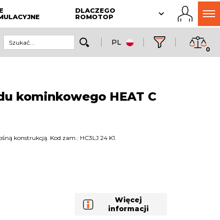
E
DLACZEGO
MULACYJNE
ROMOTOP
PL
0
du kominkowego HEAT C
ną konstrukcją. Kod zam.: HC3LJ 24 K1.
Więcej
informacji