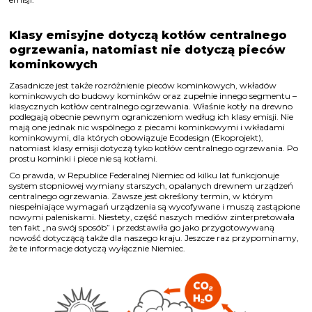
Klasy emisyjne dotyczą kotłów centralnego
ogrzewania, natomiast nie dotyczą pieców
kominkowych
Zasadnicze jest także rozróżnienie pieców kominkowych, wkładów
kominkowych do budowy kominków oraz zupełnie innego segmentu –
klasycznych kotłów centralnego ogrzewania. Właśnie kotły na drewno
podlegają obecnie pewnym ograniczeniom według ich klasy emisji. Nie
mają one jednak nic wspólnego z piecami kominkowymi i wkładami
kominkowymi, dla których obowiązuje Ecodesign (Ekoprojekt),
natomiast klasy emisji dotyczą tyko kotłów centralnego ogrzewania. Po
prostu kominki i piece nie są kotłami.
Co prawda, w Republice Federalnej Niemiec od kilku lat funkcjonuje
system stopniowej wymiany starszych, opalanych drewnem urządzeń
centralnego ogrzewania. Zawsze jest określony termin, w którym
niespełniające wymagań urządzenia są wycofywane i muszą zastąpione
nowymi paleniskami. Niestety, część naszych mediów zinterpretowała
ten fakt „na swój sposób” i przedstawiła go jako przygotowywaną
nowość dotyczącą także dla naszego kraju. Jeszcze raz przypominamy,
że te informacje dotyczą wyłącznie Niemiec.