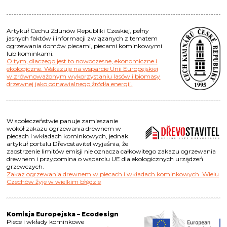
Artykuł Cechu Zdunów Republiki Czeskiej, pełny
jasnych faktów i informacji związanych z tematem
ogrzewania domów piecami, piecami kominkowymi
lub kominkami.
O tym, dlaczego jest to nowoczesne, ekonomiczne i
ekologiczne. Wskazuje na wsparcie Unii Europejskiej
w zrównoważonym wykorzystaniu lasów i biomasy
drzewnej jako odnawialnego źródła energii.
W społeczeństwie panuje zamieszanie
wokół zakazu ogrzewania drewnem w
piecach i wkładach kominkowych, jednak
artykuł portalu Dřevostavitel wyjaśnia, że
zaostrzenie limitów emisji nie oznacza całkowitego zakazu ogrzewania
drewnem i przypomina o wsparciu UE dla ekologicznych urządzeń
grzewczych.
Zakaz ogrzewania drewnem w piecach i wkładach kominkowych. Wielu
Czechów żyje w wielkim błędzie
Komisja Europejska – Ecodesign
Piece i wkłady kominkowe