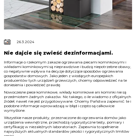
26.3.2024
Nie dajcie się zwieść dezinformacjami.
Informacje o rzekomym zakazie ogrzewania piecami kominkowymi i
wkładami kominkowymi są nieprawdziwe i budzą niepotrzebne obawy,
co negatywnie wpływa na decyzje dotyczące sposobów ogrzewania
gospodarstw domowych. Jako jeden z wiodących europejskich
producentów tych urządzeń grzewczych, chcemy odpowiedzieć na te
doniesienia i powiedzieć prawdę.
Nowoczesne piece kominkowe, wkłady kominkowe ani kominki nie są
przedmiotem żadnych zakazów. Nic takiego, o ile wiadomo z oficjalnych
źródeł, nawet nie jest przygotowywane. Chcemy Państwa zapewnić: te i
podobne informacje wprowadzają w błąd i często są całkowicie
wymyślone.
Wszystkie nasze produkty, przeznaczone do ogrzewania domów jako
urządzenia wewnętrzne, przechodzą rygorystyczne testy, pomiary i
certyfikację w niezależnych laboratoriach. Zapewnia to spełnienie
najwyższych aktualnych standardów jakości i rygorystycznych limitów
emisji.