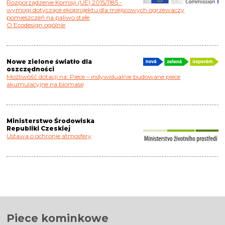
Rozporządzenie Komisji (UE) 2015/1185 -
wymogi dotyczące ekoprojektu dla miejscowych ogrzewaczy
pomieszczeń na paliwo stałe
O Ecodesign ogólnie
Nowe zielone światło dla
oszczędności
Możliwość dotacji na: Piece – indywidualnie budowane piece
akumulacyjne na biomasę
Ministerstwo Środowiska
Republiki Czeskiej
Ustawa o ochronie atmosfery
Piece kominkowe