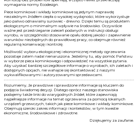
wymagania normy Ecodesign.
Piece kominkowe i wkłady kominkowe są jedynym naprawdę
niezależnym źródłem ciepła o wysokiej wydajności, które wykorzystuje
jako paliwo odnawialny surowiec - drewno. Dzięki temu są produktem
ekologicznym o minimalnym wpływie na środowisko. Oczywiście
ważne jest przestrzeganie zaleceń podanych w instrukcji obsługi
wyrobu, w szczególności stosowanie opału dobrej jakości i zapewnienie
warunków niezbędnych do prawidłowej pracy, co obejmuje również
regularną konserwację i kontrolę.
Możliwość wyboru ekologicznej i ekonomicznej metody ogrzewania
pozostaje zatem nadal nienaruszona. Jesteśmy tu, aby pomóc Państwu
w wyborze pieca kominkowego i odpowiedzieć na wszystkie pytania.
Aby uzyskać bardziej szczegółowe informacje o wyrobach, ich zaletach i
dostępnych opcjach, nie wahajcie się skontaktować z naszymi
wykwalifikowanymi i autoryzowanymi sprzedawcami.
Rozumiemy, że prawdziwe i sprawdzone informacje są kluczem do
podjęcia świadomej decyzji. Dlatego oprócz naszego stanowiska
podajemy także linki do wiarygodnych źródeł, które zapewniają
najpełniejsze informacje na temat ogrzewania za pomocą lokalnych
urządzeń grzewczych, takich jak piece kominkowe i wkłady kominkowe.
Obejmują szeroki zakres informacji i kontekstów, w tym kwestie
ekonomiczne, środowiskowe i zdrowotne.
Dziękujemy za zaufanie.