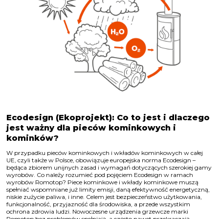
Ecodesign (Ekoprojekt): Co to jest i dlaczego
jest ważny dla pieców kominkowych i
kominków?
W przypadku pieców kominkowych i wkładów kominkowych w całej
UE, czyli także w Polsce, obowiązuje europejska norma Ecodesign –
będąca zbiorem unijnych zasad i wymagań dotyczących szerokiej gamy
wyrobów. Co należy rozumieć pod pojęciem Ecodesign w ramach
wyrobów Romotop? Piece kominkowe i wkłady kominkowe muszą
spełniać wspomniane już limity emisji, daną efektywność energetyczną,
niskie zużycie paliwa, i inne. Celem jest bezpieczeństwo użytkowania,
funkcjonalność, przyjazność dla środowiska, a przede wszystkim
ochrona zdrowia ludzi. Nowoczesne urządzenia grzewcze marki
Romotop bez problemów spełniają, a często nawet przekraczają