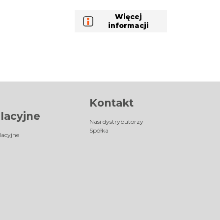
Więcej
informacji
Kontakt
lacyjne
Nasi dystrybutorzy
Spółka
lacyjne