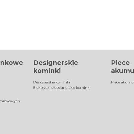
inkowe
Designerskie
Piece
kominki
akumu
Designerskie kominki
Piece akumu
Elektryczne designerskie kominki
ominkowych