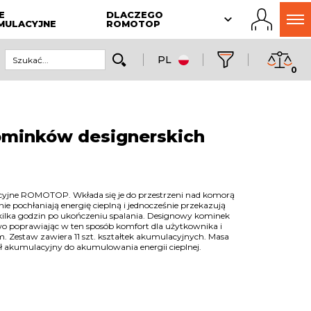
E
DLACZEGO
MULACYJNE
ROMOTOP
PL
0
inków designerskich
cyjne ROMOTOP. Wkłada się je do przestrzeni nad komorą
nie pochłaniają energię cieplną i jednocześnie przekazują
kilka godzin po ukończeniu spalania. Designowy kominek
o poprawiając w ten sposób komfort dla użytkownika i
Zestaw zawiera 11 szt. kształtek akumulacyjnych. Masa
akumulacyjny do akumulowania energii cieplnej.