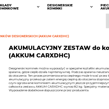
KŁADY
DESIGNERSKIE
PIEC
OMINKOWE
KOMINKI
AKU
NKÓW DESIGNERSKICH (AKKUM CARXDHC)
AKUMULACYJNY ZESTAW do kom
(AKKUM CARXDHC)
Designerski kominek można wyposażyć w specjalne kształtki akumula
spalania, gdzie ciepło działa najintensywniej. Podczas spalania nieustan
do otoczenia. Ten proces promieniowania cieplnego może trwać przez 
akumulacyjny przekazuje zatem energię cieplną do otoczenia stopniow
czyni ogrzewanie kominkiem akumulacyjnym jeszcze przyjemniejszym. 
całkowita zestawu AKKUM CARXDHC wynosi 82 kg. Specjalny materiał 
Wyposażenie dodatkowe dopuszczone przez producenta.