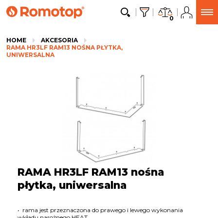
0
HOME
AKCESORIA
RAMA HR3LF RAM13 NOŚNA PŁYTKA,
UNIWERSALNA
RAMA HR3LF RAM13 nośna
płytka, uniwersalna
• rama jest przeznaczona do prawego i lewego wykonania
wkładu narożnego HEAT