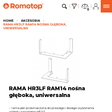
0
HOME
AKCESORIA
RAMA HR3LF RAM14 NOŚNA GŁĘBOKA,
UNIWERSALNA
RAMA HR3LF RAM14 nośna
głęboka, uniwersalna
• rama jest przeznaczona do prawego i lewego wykonania
wkładu narożnego HEAT