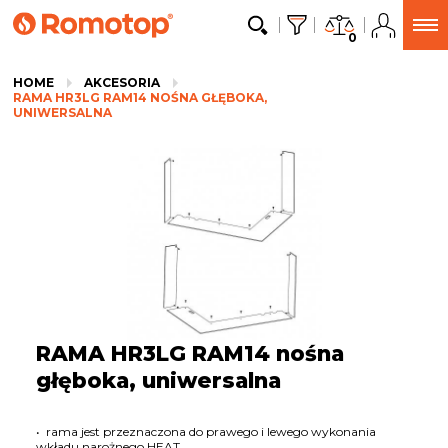
0
HOME
AKCESORIA
RAMA HR3LG RAM14 NOŚNA GŁĘBOKA,
UNIWERSALNA
RAMA HR3LG RAM14 nośna
głęboka, uniwersalna
• rama jest przeznaczona do prawego i lewego wykonania
wkładu narożnego HEAT