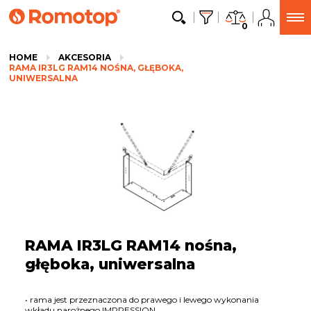
0
HOME
AKCESORIA
RAMA IR3LG RAM14 NOŚNA, GŁĘBOKA,
UNIWERSALNA
RAMA IR3LG RAM14 nośna,
głęboka, uniwersalna
• rama jest przeznaczona do prawego i lewego wykonania
wkładu narożnego IMPRESSION