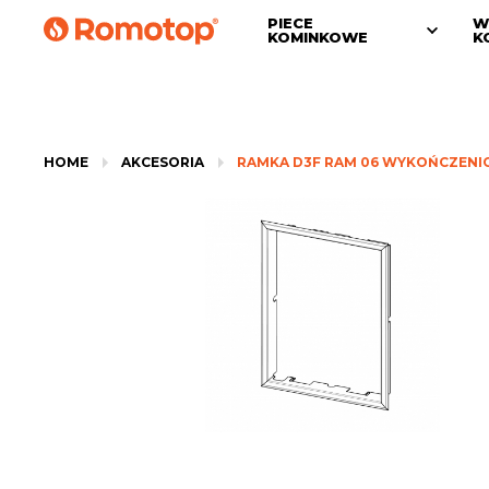
PIECE
W
KOMINKOWE
K
HOME
AKCESORIA
RAMKA D3F RAM 06 WYKOŃCZEN