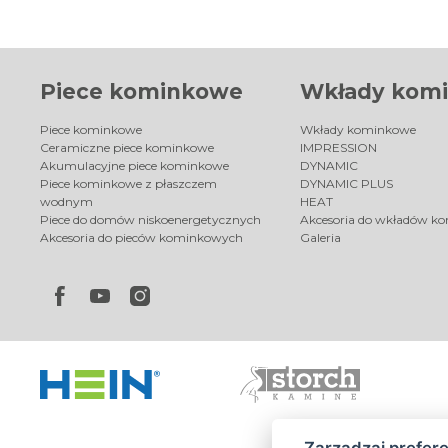
Piece kominkowe
Wkłady kom
Piece kominkowe
Wkłady kominkowe
Ceramiczne piece kominkowe
IMPRESSION
Akumulacyjne piece kominkowe
DYNAMIC
Piece kominkowe z płaszczem
DYNAMIC PLUS
wodnym
HEAT
Piece do domów niskoenergetycznych
Akcesoria do wkładów k
Akcesoria do pieców kominkowych
Galeria
Zarządzaj prefer