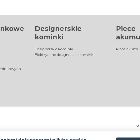
inkowe
Designerskie
Piece
kominki
akumu
Designerskie kominki
Piece akumu
Elektryczne designerskie kominki
ominkowych
©
encjami dotyczącymi plików cookie