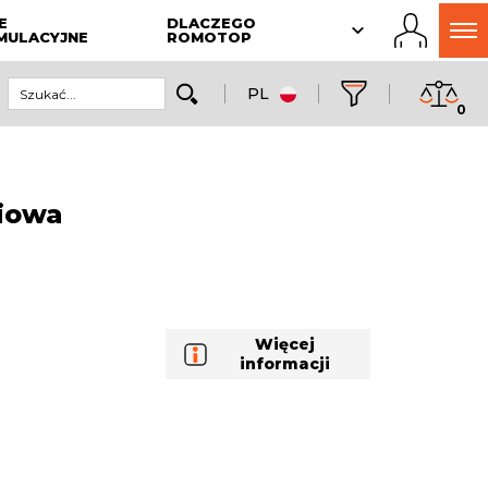
E
DLACZEGO
MULACYJNE
ROMOTOP
PL
0
iowa
Więcej
informacji