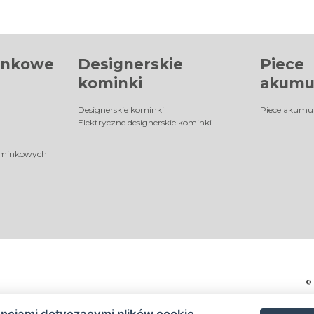
inkowe
Designerskie
Piece
kominki
akumu
Designerskie kominki
Piece akumu
Elektryczne designerskie kominki
ominkowych
©
encjami dotyczącymi plików cookie