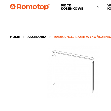
PIECE
W
KOMINKOWE
K
HOME
AKCESORIA
RAMKA H3LJ RAM11 WYKOŃCZENI