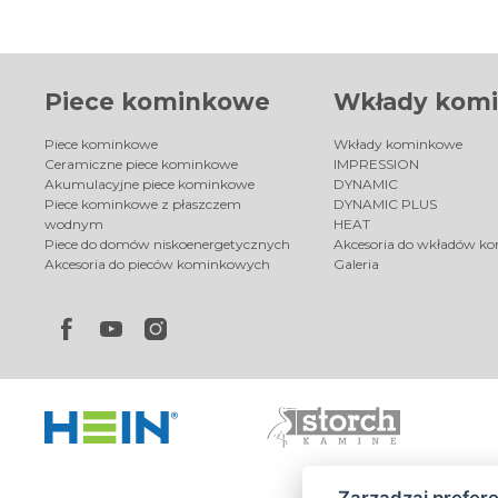
Piece kominkowe
Wkłady kom
Piece kominkowe
Wkłady kominkowe
Ceramiczne piece kominkowe
IMPRESSION
Akumulacyjne piece kominkowe
DYNAMIC
Piece kominkowe z płaszczem
DYNAMIC PLUS
wodnym
HEAT
Piece do domów niskoenergetycznych
Akcesoria do wkładów k
Akcesoria do pieców kominkowych
Galeria
Zarządzaj prefer