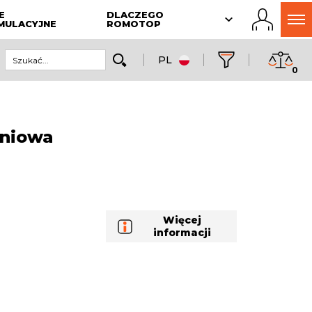
E
DLACZEGO
MULACYJNE
ROMOTOP
PL
0
niowa
Więcej
informacji