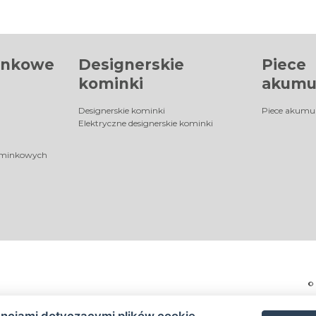
inkowe
Designerskie
Piece
kominki
akumu
Designerskie kominki
Piece akumu
Elektryczne designerskie kominki
ominkowych
©
encjami dotyczącymi plików cookie