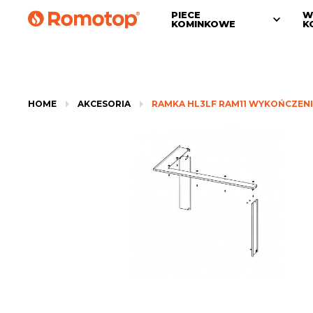
PIECE
W
KOMINKOWE
K
HOME
AKCESORIA
RAMKA HL3LF RAM11 WYKOŃCZE