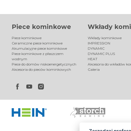
Piece kominkowe
Wkłady kom
Piece kominkowe
Wkłady kominkowe
Ceramiczne piece kominkowe
IMPRESSION
Akumulacyjne piece kominkowe
DYNAMIC
Piece kominkowe z płaszczem
DYNAMIC PLUS
wodnym
HEAT
Piece do domów niskoenergetycznych
Akcesoria do wkładów k
Akcesoria do pieców kominkowych
Galeria
Zarządzaj prefer