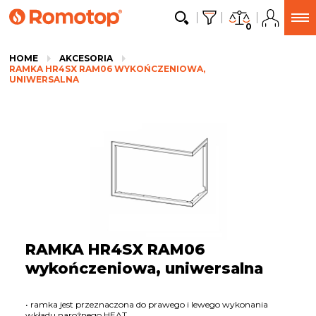
0
HOME
AKCESORIA
RAMKA HR4SX RAM06 WYKOŃCZENIOWA,
UNIWERSALNA
RAMKA HR4SX RAM06
wykończeniowa, uniwersalna
• ramka jest przeznaczona do prawego i lewego wykonania
wkładu narożnego HEAT