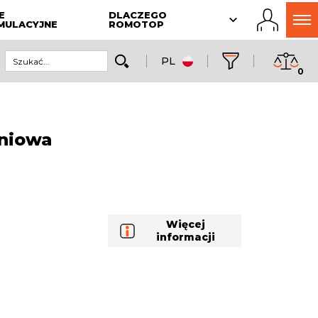
E
DLACZEGO
MULACYJNE
ROMOTOP
PL
0
niowa
Więcej
informacji