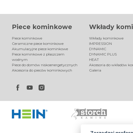
Piece kominkowe
Wkłady kom
Piece kominkowe
Wkłady kominkowe
Ceramiczne piece kominkowe
IMPRESSION
Akumulacyjne piece kominkowe
DYNAMIC
Piece kominkowe z płaszczem
DYNAMIC PLUS
wodnym
HEAT
Piece do domów niskoenergetycznych
Akcesoria do wkładów k
Akcesoria do pieców kominkowych
Galeria
Zarządzaj prefer