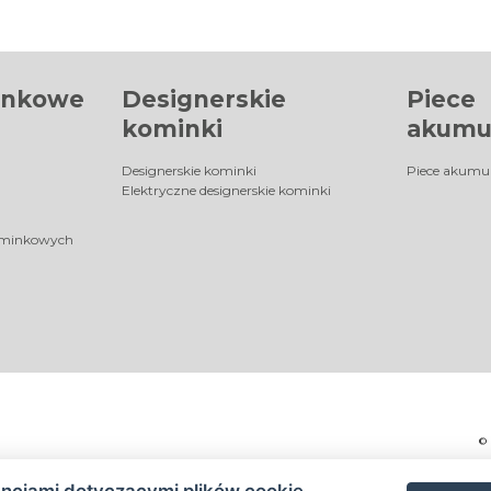
inkowe
Designerskie
Piece
kominki
akumu
Designerskie kominki
Piece akumu
Elektryczne designerskie kominki
ominkowych
©
encjami dotyczącymi plików cookie