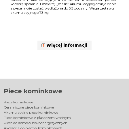
komorą spalania. Dzięki tej „masie” akumulacyjnej emisja ciepła
z pieca może zostać wydłużona do 5,5 godziny. W
aga zestawu
akumulacyjnego 73 kg.
Więcej informacji
Piece kominkowe
Piece kominkowe
Ceramiczne piece kominkowe
Akumulacyjne piece kominkowe
Piece kominkowe z płaszczem wodnym
Piece do domów niskoenergetycznych
Akcesoria do pieców kominkowych