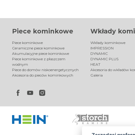
Piece kominkowe
Wkłady kom
Piece kominkowe
Wkłady kominkowe
Ceramiczne piece kominkowe
IMPRESSION
Akumulacyjne piece kominkowe
DYNAMIC
Piece kominkowe z płaszczem
DYNAMIC PLUS
wodnym
HEAT
Piece do domów niskoenergetycznych
Akcesoria do wkładów k
Akcesoria do pieców kominkowych
Galeria
Zarządzaj prefer