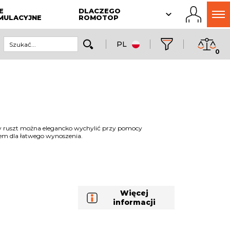
E
DLACZEGO
MULACYJNE
ROMOTOP
PL
0
 ruszt można elegancko wychylić przy pomocy
em dla łatwego wynoszenia.
Więcej
informacji