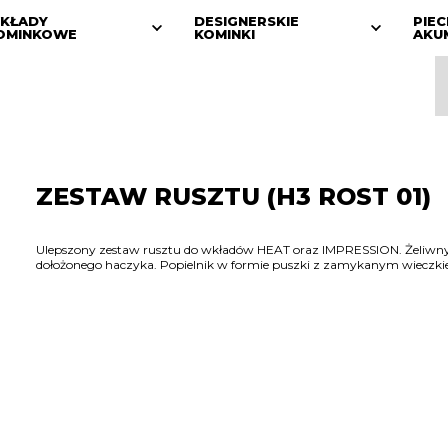
KŁADY
DESIGNERSKIE
PIEC
OMINKOWE
KOMINKI
AKU
ZESTAW RUSZTU (H3 ROST 01)
Ulepszony zestaw rusztu do wkładów HEAT oraz IMPRESSION. Żeliwny
dołożonego haczyka. Popielnik w formie puszki z zamykanym wieczki