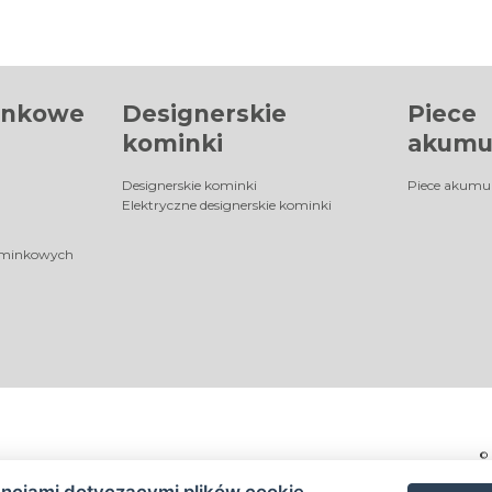
inkowe
Designerskie
Piece
kominki
akumu
Designerskie kominki
Piece akumu
Elektryczne designerskie kominki
ominkowych
©
encjami dotyczącymi plików cookie