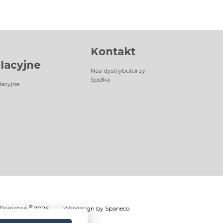
Kontakt
lacyjne
Nasi dystrybutorzy
Spółka
lacyjne
®
Romotop
2026
|
Webdesign by
Spaneco