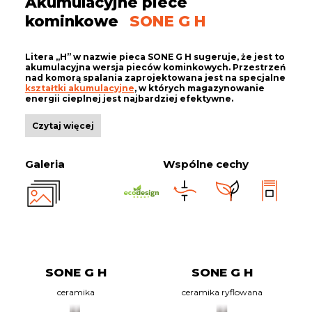
Akumulacyjne piece
kominkowe
SONE G H
Litera „H” w nazwie pieca SONE G H sugeruje, że jest to
akumulacyjna wersja pieców kominkowych. Przestrzeń
nad komorą spalania zaprojektowana jest na specjalne
kształtki akumulacyjne
, w których magazynowanie
energii cieplnej jest najbardziej efektywne.
Czytaj więcej
Galeria
Wspólne cechy
SONE G H
SONE G H
ceramika
ceramika
ryflowana