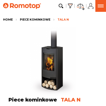
0
HOME
PIECE KOMINKOWE
TALA N
Piece kominkowe
TALA N