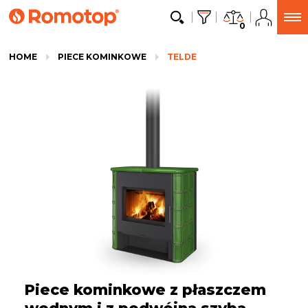
0
HOME
PIECE KOMINKOWE
TELDE
Piece kominkowe z płaszczem
wodnym i z podwójną szybą