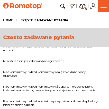
0
HOME
CZĘSTO ZADAWANE PYTANIA
Często zadawane pytania
Pieca kominkowego (wkładu kominkowego) nie można szybko
rozpalić.
Przestrzeń nie jest odpowiednio ogrzewana
Piec kominkowy (wkład kominkowy) dają zbyt dużo mocy
grzewczej
Piec kominkowy (wkład kominkowy) źle spala, nie ciągnie lub w
trakcie dokładania i ogrzewania dym dostaje się do pomieszczenia.
Piec kominkowy (wkład kominkowy) wydziela podczas eksploatacji
nieprzyjemny zapach.