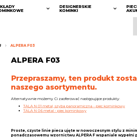
KŁADY
DESIGNERSKIE
PIEC
OMINKOWE
KOMINKI
AKU
U
ALPERA F03
ALPERA F03
Przepraszamy, ten produkt zosta
naszego asortymentu.
Alternatywnie możemy Ci zaoferować następujące produkty:
TALA N 01 metal, szyba panoramiczna - piec kominkowy
TALA N 06 metal - piec kominkowy
Proste, czyste linie pieca ujęte w nowoczesnym stylu z mini
ponadczasowemu wzornictwu ALPERA F wspaniale wypełni p