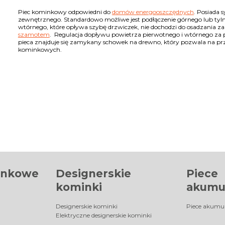
Piec kominkowy odpowiedni do
domów energooszczędnych
. Posiada 
zewnętrznego. Standardowo możliwe jest podłączenie górnego lub tyl
wtórnego, które opływa szybę drzwiczek, nie dochodzi do osadzania 
szamotem
. Regulacja dopływu powietrza pierwotnego i wtórnego z
pieca znajduje się zamykany schowek na drewno, który pozwala na prz
kominkowych.
inkowe
Designerskie
Piece
kominki
akumu
Designerskie kominki
Piece akumu
Elektryczne designerskie kominki