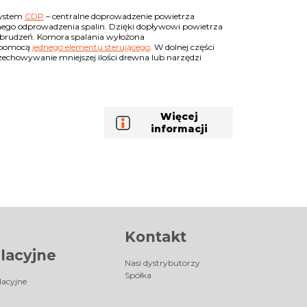
system
CDP
– centralne doprowadzenie powietrza
nego odprowadzenia spalin. Dzięki dopływowi powietrza
zabrudzeń. Komora spalania wyłożona
a pomocą
jednego elementu sterującego
. W dolnej części
echowywanie mniejszej ilości drewna lub narzędzi
Więcej
informacji
Kontakt
lacyjne
Nasi dystrybutorzy
Spółka
lacyjne