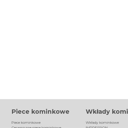
Piece kominkowe
Wkłady kom
Piece kominkowe
Wkłady kominkowe
Ceramiczne piece kominkowe
IMPRESSION