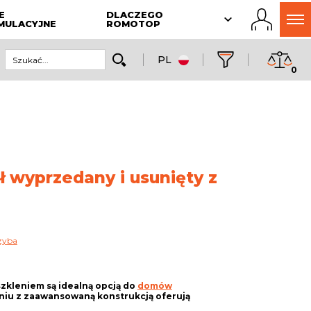
E
DLACZEGO
MULACYJNE
ROMOTOP
PL
0
ł wyprzedany i usunięty z
zyba
kleniem są idealną opcją do
domów
zeniu z zaawansowaną konstrukcją oferują