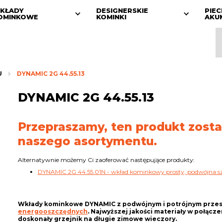
KŁADY
DESIGNERSKIE
PIEC
OMINKOWE
KOMINKI
AKU
U
DYNAMIC 2G 44.55.13
DYNAMIC 2G 44.55.13
Przepraszamy, ten produkt zosta
naszego asortymentu.
Alternatywnie możemy Ci zaoferować następujące produkty:
DYNAMIC 2G 44.55.01N - wkład kominkowy prosty, podwójna s
Wkłady kominkowe DYNAMIC z podwójnym i potrójnym przesz
energooszczędnych
. Najwyższej jakości materiały w połąc
doskonały grzejnik na długie zimowe wieczory.