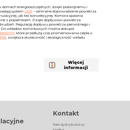
 domach energooszczędnych, dzięki podwójnemu i
siadają system
CDP
– centralne doprowadzenie powietrza
acyjnej, jak też konwekcyjnej. Komora spalania
iwne z popielnikiem. Dzięki dopływowi powietrza
abrudzeń. Regulację dopływu powietrza pierwotnego i
. Do wkładów kominkowych można dokupić
MMOTH
, które przedłużą czas promieniowania ciepła o
PIN
, zwiększa skuteczność i ekologiczność wkładu
Więcej
informacji
Kontakt
lacyjne
Nasi dystrybutorzy
Spółka