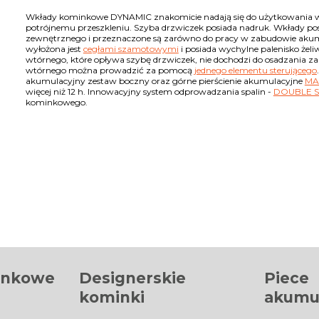
Wkłady kominkowe DYNAMIC znakomicie nadają się do użytkowania w
potrójnemu przeszkleniu. Szyba drzwiczek posiada nadruk. Wkłady po
zewnętrznego i przeznaczone są zarówno do pracy w zabudowie akumul
wyłożona jest
cegłami szamotowymi
i posiada wychylne palenisko żel
wtórnego, które opływa szybę drzwiczek, nie dochodzi do osadzania z
wtórnego można prowadzić za pomocą
jednego elementu sterującego
akumulacyjny zestaw boczny oraz górne pierścienie akumulacyjne
MA
więcej niż 12 h. Innowacyjny system odprowadzania spalin -
DOUBLE S
kominkowego.
inkowe
Designerskie
Piece
kominki
akumu