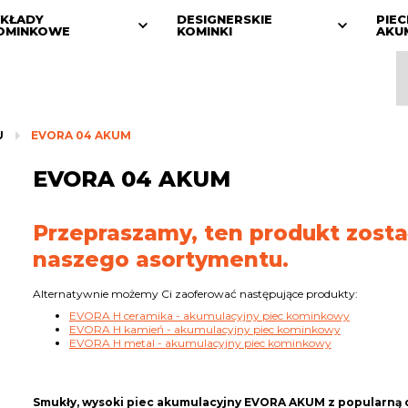
KŁADY
DESIGNERSKIE
PIEC
OMINKOWE
KOMINKI
AKU
U
EVORA 04 AKUM
EVORA 04 AKUM
Przepraszamy, ten produkt zosta
naszego asortymentu.
Alternatywnie możemy Ci zaoferować następujące produkty:
EVORA H ceramika - akumulacyjny piec kominkowy
EVORA H kamień - akumulacyjny piec kominkowy
EVORA H metal - akumulacyjny piec kominkowy
Smukły, wysoki piec akumulacyjny EVORA AKUM z popularną 