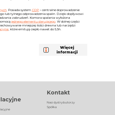
nych
. Posiada system
CDP
– centralne doprowadzenie
go lub tylnego odprowadzenia spalin. Dzięki dopływowi
osadzania zabrudzeń. Komora spalania wyłożona
 pomocą
jednego elementu sterującego
. W dolnej części
echowywanie mniejszej ilości drewna lub narzędzi
cyjne
, które emitują ciepło nawet do 5,5h.
Więcej
informacji
Kontakt
lacyjne
Nasi dystrybutorzy
Spółka
lacyjne