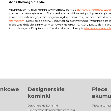
dodatkowego ciepła.
Akumulacyjny piec kominkowy odpowiedni do
domów energooszczęd
powietrza zewnętrznego. Standardowo możliwe jest podłączenie górne
powietrza wtórnego, które opływa szybę drzwiczek, nie dochodzi do 
szamotem
. Regulacja dopływu powietrza pierwotnego i wtórnego za
pieca znajduje się zamykany schowek na drewno, który pozwala na prz
kominkowych. Do pieca można dodatkowo dokupić
elementy akumula
inkowe
Designerskie
Piece
kominki
akumu
Designerskie kominki
Piece akumu
Elektryczne designerskie kominki