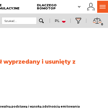
E
DLACZEGO
MULACYJNE
ROMOTOP
PL
0
ł wyprzedany i usunięty z
owalną podstawą i wysoką zdolnością emitowania