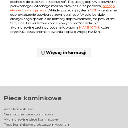
dochodzi do osadzania zabrudzeń. Regulację dopływu powietrza
pierwotnego i wtórnego można prowadzić za pomocą
jednego
elementu sterującego
. Wkłady posiadają system
CDP
– centralne
doprowadzenie powietrza zewnętrznego. W celu bardziej
efektywnego spalania do komory doprowadzane jest powietrze
tercjalne. Do wkładów kominkowych można dokupić
akumulacyjne zestawy boczne lub górne
MAMMOTH
, które
przedłużą czas promieniowania ciepła o więcej niż 12 h.
Więcej informacji
Piece kominkowe
Piece kominkowe
Ceramiczne piece kominkowe
Akumulacyjne piece kominkowe
Piece kominkowe z płaszczem wodnym