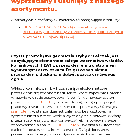
wyprzedany i usunięty z naszego
asortymentu.
Alternatywnie możemy Ci zaoferować następujące produkty:
HEAT C 3G L 50.52.31.24(26) - powietrzny wkład
kominkowy przeszklony z trzech stron z podnoszonymi
drzwiczkami i łączoną szybą
Czysta prostokątna geometria szyby drzwiczek jest
decydującym elementem całego wzornictwa wkładów
kominkowych HEAT z przeszkleniem trójstronnym i
wysuwanymi drzwiczkami. Dzięki wspaniałemu
przeszkleniu doskonale doświadczysz gry żywego
ognia.
Wkłady kominkowe HEAT posiadają wielkoformatowe
przeszklenie trójstronne z nadrukiem, które zapewnia unikane
wrażenia w czasie obserwowania ognia. Najnowszy system
prowadnic -
SILENT LIFT
, zapewni łatwą, cichą i precyzyjną
pracę wysuwania drzwiczek. Komora spalania wyłożona jest
szamotem
; w standardzie jest palenisko bezrusztowe, na
życzenie klienta z możliwością wymiany na rusztowe. Wkłady
przeznaczone są do pracy konwekcyjnej. Innowacyjny system
odprowadzania spalin -
DOUBLE SPIN
, zwiększa skuteczność i
ekologiczność wkładu kominkowego. Dzięki dopływowi
powietrza wtórnego, które opływa szybę drzwiczek, nie