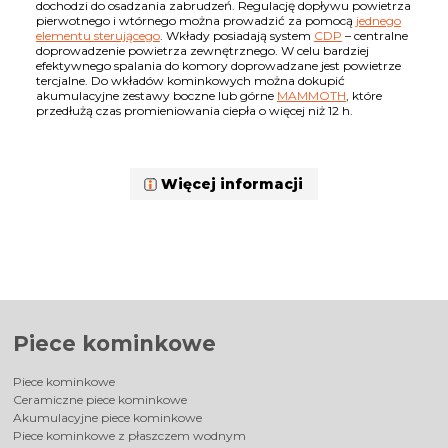
dochodzi do osadzania zabrudzeń. Regulację dopływu powietrza
pierwotnego i wtórnego można prowadzić za pomocą
jednego
elementu sterującego
. Wkłady posiadają system
CDP
– centralne
doprowadzenie powietrza zewnętrznego. W celu bardziej
efektywnego spalania do komory doprowadzane jest powietrze
tercjalne. Do wkładów kominkowych można dokupić
akumulacyjne zestawy boczne lub górne
MAMMOTH
, które
przedłużą czas promieniowania ciepła o więcej niż 12 h.
Więcej informacji
Piece kominkowe
Piece kominkowe
Ceramiczne piece kominkowe
Akumulacyjne piece kominkowe
Piece kominkowe z płaszczem wodnym