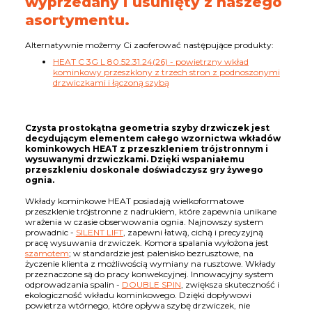
wyprzedany i usunięty z naszego
asortymentu.
Alternatywnie możemy Ci zaoferować następujące produkty:
HEAT C 3G L 80.52.31.24(26) - powietrzny wkład
kominkowy przeszklony z trzech stron z podnoszonymi
drzwiczkami i łączoną szybą
Czysta prostokątna geometria szyby drzwiczek jest
decydującym elementem całego wzornictwa wkładów
kominkowych HEAT z przeszkleniem trójstronnym i
wysuwanymi drzwiczkami. Dzięki wspaniałemu
przeszkleniu doskonale doświadczysz gry żywego
ognia.
Wkłady kominkowe HEAT posiadają wielkoformatowe
przeszklenie trójstronne z nadrukiem, które zapewnia unikane
wrażenia w czasie obserwowania ognia. Najnowszy system
prowadnic -
SILENT LIFT
, zapewni łatwą, cichą i precyzyjną
pracę wysuwania drzwiczek. Komora spalania wyłożona jest
szamotem
; w standardzie jest palenisko bezrusztowe, na
życzenie klienta z możliwością wymiany na rusztowe. Wkłady
przeznaczone są do pracy konwekcyjnej. Innowacyjny system
odprowadzania spalin -
DOUBLE SPIN
, zwiększa skuteczność i
ekologiczność wkładu kominkowego. Dzięki dopływowi
powietrza wtórnego, które opływa szybę drzwiczek, nie