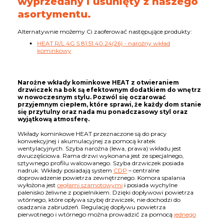
wyprzedany i usunięty z naszego
asortymentu.
Alternatywnie możemy Ci zaoferować następujące produkty:
HEAT R/L 4G S 81.51.40.24(26) - narożny wkład
kominkowy
Narożne wkłady kominkowe HEAT z otwieraniem
drzwiczek na bok są efektownym dodatkiem do wnętrz
w nowoczesnym stylu. Pozwól się oczarować
przyjemnym ciepłem, które sprawi, że każdy dom stanie
się przytulny oraz nada mu ponadczasowy styl oraz
wyjątkową atmosferę.
Wkłady kominkowe HEAT przeznaczone są do pracy
konwekcyjnej i akumulacyjnej za pomocą kratek
wentylacyjnych. Szyba narożna (lewa, prawa) wkładu jest
dwuczęściowa. Rama drzwi wykonana jest ze specjalnego,
sztywnego profilu walcowanego. Szyba drzwiczek posiada
nadruk. Wkłady posiadają system
CDP
– centralne
doprowadzenie powietrza zewnętrznego. Komora spalania
wyłożona jest
cegłami szamotowymi
i posiada wychylne
palenisko żeliwne z popielnikiem. Dzięki dopływowi powietrza
wtórnego, które opływa szybę drzwiczek, nie dochodzi do
osadzania zabrudzeń. Regulację dopływu powietrza
pierwotnego i wtórnego można prowadzić za pomocą
jednego