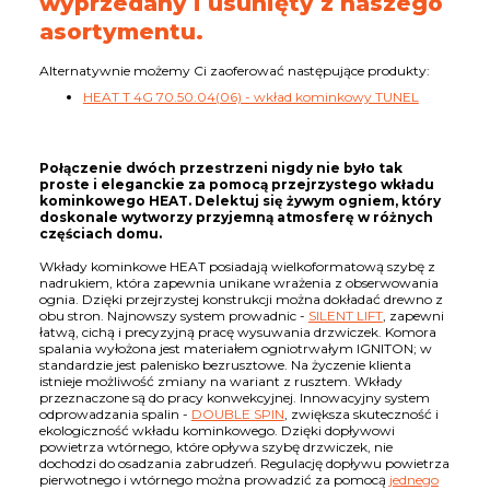
wyprzedany i usunięty z naszego
asortymentu.
Alternatywnie możemy Ci zaoferować następujące produkty:
HEAT T 4G 70.50.04(06) - wkład kominkowy TUNEL
Połączenie dwóch przestrzeni nigdy nie było tak
proste i eleganckie za pomocą przejrzystego wkładu
kominkowego HEAT. Delektuj się żywym ogniem, który
doskonale wytworzy przyjemną atmosferę w różnych
częściach domu.
Wkłady kominkowe HEAT posiadają wielkoformatową szybę z
nadrukiem, która zapewnia unikane wrażenia z obserwowania
ognia. Dzięki przejrzystej konstrukcji można dokładać drewno z
obu stron. Najnowszy system prowadnic -
SILENT LIFT
, zapewni
łatwą, cichą i precyzyjną pracę wysuwania drzwiczek. Komora
spalania wyłożona jest materiałem ogniotrwałym IGNITON; w
standardzie jest palenisko bezrusztowe. Na życzenie klienta
istnieje możliwość zmiany na wariant z rusztem. Wkłady
przeznaczone są do pracy konwekcyjnej. Innowacyjny system
odprowadzania spalin -
DOUBLE SPIN
, zwiększa skuteczność i
ekologiczność wkładu kominkowego. Dzięki dopływowi
powietrza wtórnego, które opływa szybę drzwiczek, nie
dochodzi do osadzania zabrudzeń. Regulację dopływu powietrza
pierwotnego i wtórnego można prowadzić za pomocą
jednego