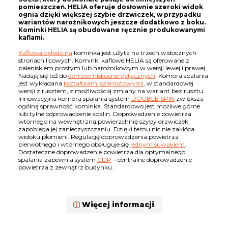
pomieszczeń. HELIA oferuje dosłownie szeroki widok
ognia dzięki większej szybie drzwiczek, w przypadku
wariantów narożnikowych jeszcze dodatkowo z boku.
Kominki HELIA są obudowane ręcznie produkowanymi
kaflami.
Kaflowa okładzina
kominka jest użyta na trzech widocznych
stronach licowych. Kominki kaflowe HELIA są oferowane z
paleniskiem prostym lub narożnikowym w wersji lewej i prawej.
Nadają się też do
domów niskoenergetycznych
. Komora spalania
jest wykładana
kształtkami szamotowymi
, w standardowej
wersji z rusztem, z możliwością zmiany na wariant bez rusztu.
Innowacyjna komora spalania system
DOUBLE SPIN
zwiększa
ogólną sprawność kominka. Standardowo jest możliwe górne
lub tylne odprowadzenie spalin. Doprowadzenie powietrza
wtórnego na wewnętrzną powierzchnię szyby drzwiczek
zapobiega jej zanieczyszczaniu. Dzięki temu nic nie zakłóca
widoku płomieni. Regulację doprowadzenia powietrza
pierwotnego i wtórnego obsługuje się
jednym suwakiem
.
Dostateczne doprowadzenie powietrza dla optymalnego
spalania zapewnia system
CDP
– centralne doprowadzenie
powietrza z zewnątrz budynku.
Więcej informacji