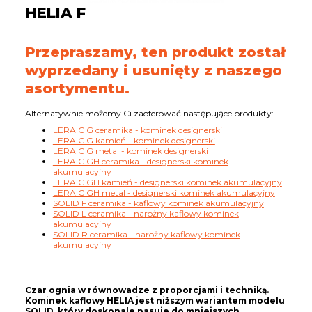
HELIA F
Przepraszamy, ten produkt został
wyprzedany i usunięty z naszego
asortymentu.
Alternatywnie możemy Ci zaoferować następujące produkty:
LERA C G ceramika - kominek designerski
LERA C G kamień - kominek designerski
LERA C G metal - kominek designerski
LERA C GH ceramika - designerski kominek
akumulacyjny
LERA C GH kamień - designerski kominek akumulacyjny
LERA C GH metal - designerski kominek akumulacyjny
SOLID F ceramika - kaflowy kominek akumulacyjny
SOLID L ceramika - narożny kaflowy kominek
akumulacyjny
SOLID R ceramika - narożny kaflowy kominek
akumulacyjny
Czar ognia w równowadze z proporcjami i techniką.
Kominek kaflowy HELIA jest niższym wariantem modelu
SOLID, który doskonale pasuje do mniejszych