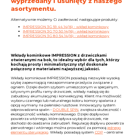
wyprzedany i usunięty z naszego
asortymentu.
Alternatywnie możemy Ci zaoferować następujące produkty:
IMPRESSION 3G 59.44.14(16) - wkład kominkowy
IMPRESSION 3G 70.50.14(16) - wkład kominkowy
IMPRESSION 3G 80.54.14(16) - wkład kominkowy
Wkłady kominkowe IMPRESSION z drzwiczkami
otwieranymi na bok, to idealny wybór dla tych, którzy
kochają prosty i minimalistyczny styl doskonale
połączony z materiałami najwyższej jakości.
Wkłady kominkowe IMPRESSION posiadają niezwykle wysoką
szybę zapewniającą niezapomniane przeżycia związane z
ogniem. Dzięki dwóm szybom umieszczonym w specjalnym,
sztywnym profilu ramy drzwiczek, wkłady nadają się do
zabudowy akumulacyjnej i konwekcyjnej. Klient ma możliwość
wyboru czarnego lub naturalnego koloru komory spalania z
opcją wymiany na palenisko rusztowe. Innowacyjny system
odprowadzania spalin -
DOUBLE SPIN
, zwiększa skuteczność i
ekologiczność wkładu kominkowego. Dzięki dopływowi
powietrza wtórnego, które opływa szybę drzwiczek, nie
dochodzi do osadzania zabrudzeń. Regulację dopływu powietrza
pierwotnego i wtórnego można prowadzić za pomocą
jednego
elementu sterującego
. Wkłady posiadają system
CDP
– centralne