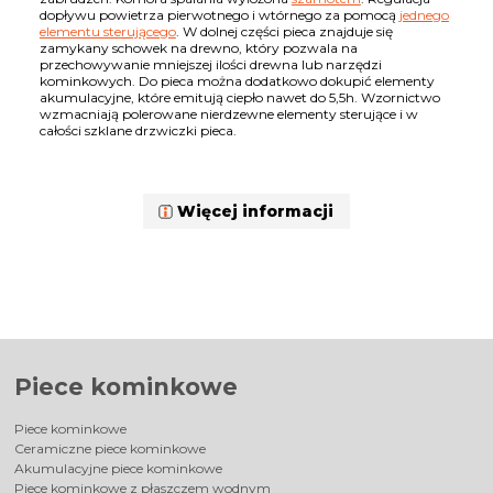
dopływu powietrza pierwotnego i wtórnego za pomocą
jednego
elementu sterującego
. W dolnej części pieca znajduje się
zamykany schowek na drewno, który pozwala na
przechowywanie mniejszej ilości drewna lub narzędzi
kominkowych. Do pieca można dodatkowo dokupić elementy
akumulacyjne, które emitują ciepło nawet do 5,5h. Wzornictwo
wzmacniają polerowane nierdzewne elementy sterujące i w
całości szklane drzwiczki pieca.
Więcej informacji
Piece kominkowe
Piece kominkowe
Ceramiczne piece kominkowe
Akumulacyjne piece kominkowe
Piece kominkowe z płaszczem wodnym