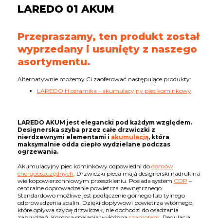
LAREDO 01 AKUM
Przepraszamy, ten produkt został
wyprzedany i usunięty z naszego
asortymentu.
Alternatywnie możemy Ci zaoferować następujące produkty:
LAREDO H ceramika - akumulacyjny piec kominkowy
LAREDO AKUM jest elegancki pod każdym względem.
Designerska szyba przez całe drzwiczki z
nierdzewnymi elementami i
akumulacją
, która
maksymalnie odda ciepło wydzielane podczas
ogrzewania.
Akumulacyjny piec kominkowy odpowiedni do
domów
energooszczędnych
. Drzwiczki pieca mają designerski nadruk na
wielkopowierzchniowym przeszkleniu. Posiada system
CDP
–
centralne doprowadzenie powietrza zewnętrznego.
Standardowo możliwe jest podłączenie górnego lub tylnego
odprowadzenia spalin. Dzięki dopływowi powietrza wtórnego,
które opływa szybę drzwiczek, nie dochodzi do osadzania
zabrudzeń. Komora spalania wyłożona
szamotem
. Regulacja