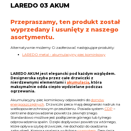
LAREDO 03 AKUM
Przepraszamy, ten produkt został
wyprzedany i usunięty z naszego
asortymentu.
Alternatywnie możemy Ci zaoferować następujące produkty:
LAREDO metal - akumulacyjny piec kominkowy
LAREDO AKUM jest elegancki pod każdym względem.
Designerska szyba przez całe drzwiczki z
nierdzewnymi elementami i
akumulacją
, która
maksymalnie odda ciepło wydzielane podczas
ogrzewania.
Akumulacyjny piec kominkowy odpowiedni do
domów
energooszczędnych
. Drzwiczki pieca mają designerski nadruk na
wielkopowierzchniowym przeszkleniu. Posiada system
CDP
–
centralne doprowadzenie powietrza zewnętrznego.
Standardowo możliwe jest podłączenie górnego lub tylnego
odprowadzenia spalin. Dzięki dopływowi powietrza wtórnego,
które opływa szybę drzwiczek, nie dochodzi do osadzania
zabrudzeń. Komora spalania wyłożona
szamotem
. Regulacja