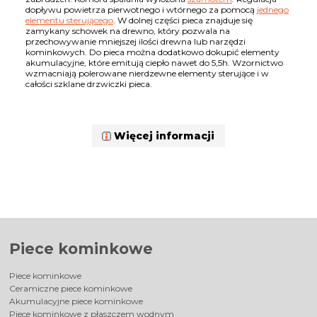
dopływu powietrza pierwotnego i wtórnego za pomocą
jednego
elementu sterującego
. W dolnej części pieca znajduje się
zamykany schowek na drewno, który pozwala na
przechowywanie mniejszej ilości drewna lub narzędzi
kominkowych. Do pieca można dodatkowo dokupić elementy
akumulacyjne, które emitują ciepło nawet do 5,5h. Wzornictwo
wzmacniają polerowane nierdzewne elementy sterujące i w
całości szklane drzwiczki pieca.
Więcej informacji
Piece kominkowe
Piece kominkowe
Ceramiczne piece kominkowe
Akumulacyjne piece kominkowe
Piece kominkowe z płaszczem wodnym