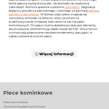
które opływa szybę drzwiczek, nie dochodzi do osadzania
zabrudzeń. Komora spalania wyłożona
szamotem
. Regulacja
dopływu powietrza pierwotnego i wtórnego za pomocą
jednego
elementu sterującego
. W dolnej części pieca znajduje się
zamykany schowek na drewno, który pozwala na
przechowywanie mniejszej ilości drewna lub narzędzi
kominkowych. Do pieca można dodatkowo dokupić elementy
akumulacyjne, które emitują ciepło nawet do 5,5h. Wzornictwo
wzmacniają polerowane nierdzewne elementy sterujące i w
całości szklane drzwiczki pieca.
Więcej informacji
Piece kominkowe
Piece kominkowe
Ceramiczne piece kominkowe