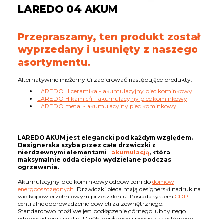
LAREDO 04 AKUM
Przepraszamy, ten produkt został
wyprzedany i usunięty z naszego
asortymentu.
Alternatywnie możemy Ci zaoferować następujące produkty:
LAREDO H ceramika - akumulacyjny piec kominkowy
LAREDO H kamień - akumulacyjny piec kominkowy
LAREDO metal - akumulacyjny piec kominkowy
LAREDO AKUM jest elegancki pod każdym względem.
Designerska szyba przez całe drzwiczki z
nierdzewnymi elementami i
akumulacją
, która
maksymalnie odda ciepło wydzielane podczas
ogrzewania.
Akumulacyjny piec kominkowy odpowiedni do
domów
energooszczędnych
. Drzwiczki pieca mają designerski nadruk na
wielkopowierzchniowym przeszkleniu. Posiada system
CDP
–
centralne doprowadzenie powietrza zewnętrznego.
Standardowo możliwe jest podłączenie górnego lub tylnego
odprowadzenia spalin. Dzięki dopływowi powietrza wtórnego,