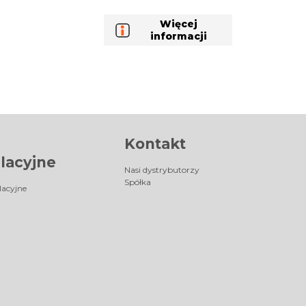
Więcej
informacji
Kontakt
lacyjne
Nasi dystrybutorzy
Spółka
lacyjne