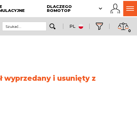
E
DLACZEGO
MULACYJNE
ROMOTOP
PL
0
ł wyprzedany i usunięty z