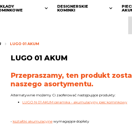
KŁADY
DESIGNERSKIE
PIEC
OMINKOWE
KOMINKI
AKU
U
LUGO 01 AKUM
LUGO 01 AKUM
Przepraszamy, ten produkt zosta
naszego asortymentu.
Alternatywnie możemy Ci zaoferować następujące produkty:
LUGO N 01 AKUM ceramika - akumulacyjny piec kominkowy
•
kształtki akumulacyjne
wymagające dopłaty