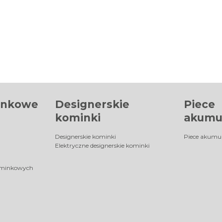
inkowe
Designerskie
Piece
kominki
akumu
Designerskie kominki
Piece akumu
Elektryczne designerskie kominki
ominkowych