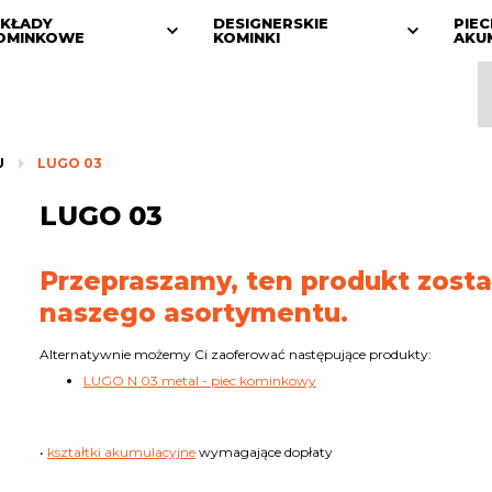
KŁADY
DESIGNERSKIE
PIEC
OMINKOWE
KOMINKI
AKU
U
LUGO 03
LUGO 03
Przepraszamy, ten produkt zosta
naszego asortymentu.
Alternatywnie możemy Ci zaoferować następujące produkty:
LUGO N 03 metal - piec kominkowy
•
kształtki akumulacyjne
wymagające dopłaty