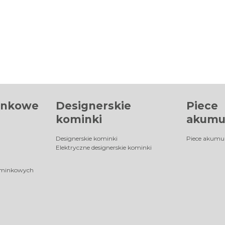
inkowe
Designerskie
Piece
kominki
akumu
Designerskie kominki
Piece akumu
Elektryczne designerskie kominki
ominkowych