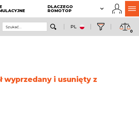
E
DLACZEGO
MULACYJNE
ROMOTOP
PL
0
ł wyprzedany i usunięty z