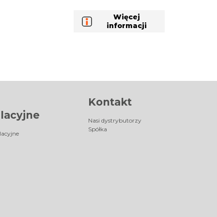
Więcej
informacji
Kontakt
lacyjne
Nasi dystrybutorzy
Spółka
lacyjne