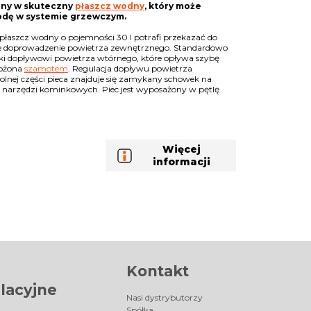
ony w skuteczny
płaszcz wodny
, który może
odę w systemie grzewczym.
płaszcz wodny o pojemności 30 l potrafi przekazać do
ne doprowadzenie powietrza zewnętrznego. Standardowo
ięki dopływowi powietrza wtórnego, które opływa szybę
łożona
szamotem
. Regulacja dopływu powietrza
dolnej części pieca znajduje się zamykany schowek na
b narzędzi kominkowych. Piec jest wyposażony w pętlę
Więcej
informacji
Kontakt
lacyjne
Nasi dystrybutorzy
Spółka