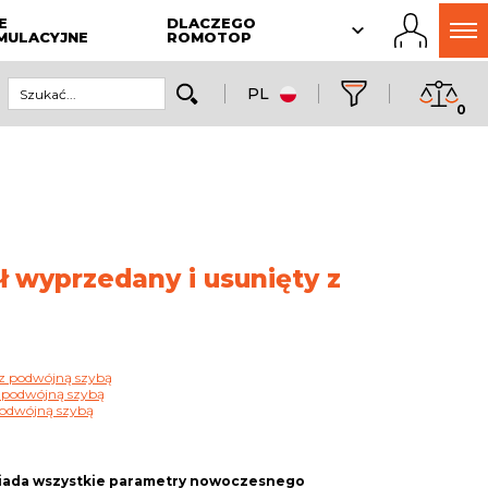
E
DLACZEGO
MULACYJNE
ROMOTOP
PL
0
ł wyprzedany i usunięty z
z podwójną szybą
 podwójną szybą
podwójną szybą
ada wszystkie parametry nowoczesnego