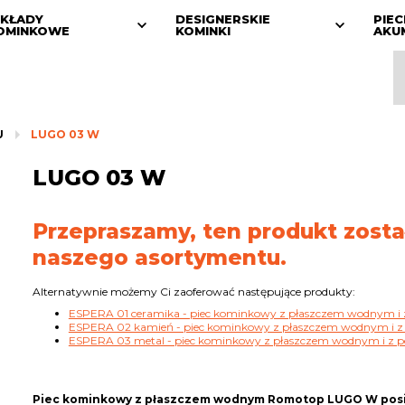
KŁADY
DESIGNERSKIE
PIEC
OMINKOWE
KOMINKI
AKU
U
LUGO 03 W
LUGO 03 W
Przepraszamy, ten produkt zosta
naszego asortymentu.
Alternatywnie możemy Ci zaoferować następujące produkty:
ESPERA 01 ceramika - piec kominkowy z płaszczem wodnym i 
ESPERA 02 kamień - piec kominkowy z płaszczem wodnym i z
ESPERA 03 metal - piec kominkowy z płaszczem wodnym i z 
Piec kominkowy z płaszczem wodnym Romotop LUGO W posi