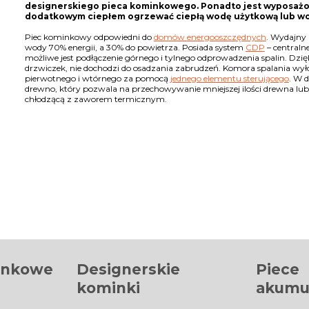
designerskiego pieca kominkowego. Ponadto jest wyposaż
dodatkowym ciepłem ogrzewać ciepłą wodę użytkową lub w
Piec kominkowy odpowiedni do
domów energooszczędnych
. Wydajny 
wody 70% energii, a 30% do powietrza. Posiada system
CDP
– central
możliwe jest podłączenie górnego i tylnego odprowadzenia spalin. Dz
drzwiczek, nie dochodzi do osadzania zabrudzeń. Komora spalania wy
pierwotnego i wtórnego za pomocą
jednego elementu sterującego
. W 
drewno, który pozwala na przechowywanie mniejszej ilości drewna lu
chłodzącą z zaworem termicznym.
inkowe
Designerskie
Piece
kominki
akumu