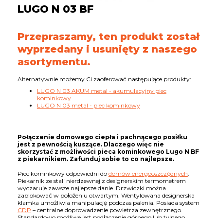
LUGO N 03 BF
Przepraszamy, ten produkt został
wyprzedany i usunięty z naszego
asortymentu.
Alternatywnie możemy Ci zaoferować następujące produkty:
LUGO N 03 AKUM metal - akumulacyjny piec
kominkowy
LUGO N 03 metal - piec kominkowy
Połączenie domowego ciepła i pachnącego posiłku
jest z pewnością kuszące. Dlaczego więc nie
skorzystać z możliwości pieca kominkowego Lugo N BF
z piekarnikiem. Zafunduj sobie to co najlepsze.
Piec kominkowy odpowiedni do
domów energooszczędnych
.
Piekarnik ze stali nierdzewnej z designerskim termometrem
wyczaruje zawsze najlepsze danie. Drzwiczki można
zablokować w położeniu otwartym. Wentylowana designerska
klamka umożliwia manipulację podczas palenia. Posiada system
CDP
– centralne doprowadzenie powietrza zewnętrznego.
Standardowo możliwe jest podłączenie górnego lub tylnego