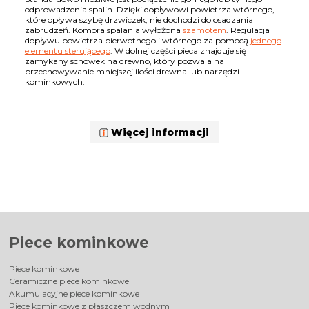
odprowadzenia spalin. Dzięki dopływowi powietrza wtórnego,
które opływa szybę drzwiczek, nie dochodzi do osadzania
zabrudzeń. Komora spalania wyłożona
szamotem
. Regulacja
dopływu powietrza pierwotnego i wtórnego za pomocą
jednego
elementu sterującego
. W dolnej części pieca znajduje się
zamykany schowek na drewno, który pozwala na
przechowywanie mniejszej ilości drewna lub narzędzi
kominkowych.
Więcej informacji
Piece kominkowe
Piece kominkowe
Ceramiczne piece kominkowe
Akumulacyjne piece kominkowe
Piece kominkowe z płaszczem wodnym