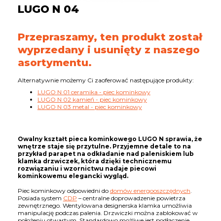
LUGO N 04
Przepraszamy, ten produkt został
wyprzedany i usunięty z naszego
asortymentu.
Alternatywnie możemy Ci zaoferować następujące produkty:
LUGO N 01 ceramika - piec kominkowy
LUGO N 02 kamień - piec kominkowy
LUGO N 03 metal - piec kominkowy
Owalny kształt pieca kominkowego LUGO N sprawia, że
wnętrze staje się przytulne. Przyjemne detale to na
przykład parapet na odkładanie nad paleniskiem lub
klamka drzwiczek, która dzięki technicznemu
rozwiązaniu i wzornictwu nadaje piecowi
kominkowemu elegancki wygląd.
Piec kominkowy odpowiedni do
domów energooszczędnych
.
Posiada system
CDP
– centralne doprowadzenie powietrza
zewnętrznego. Wentylowana designerska klamka umożliwia
manipulację podczas palenia. Drzwiczki można zablokować w
położeniu otwartym. Standardowo możliwe jest podłączenie