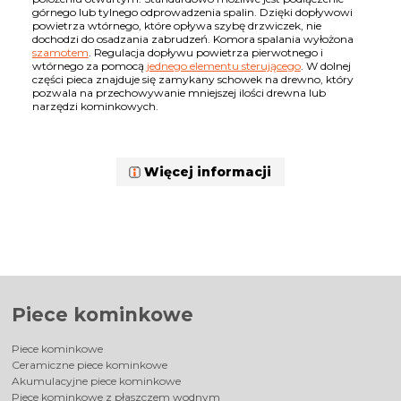
górnego lub tylnego odprowadzenia spalin. Dzięki dopływowi
powietrza wtórnego, które opływa szybę drzwiczek, nie
dochodzi do osadzania zabrudzeń. Komora spalania wyłożona
szamotem
. Regulacja dopływu powietrza pierwotnego i
wtórnego za pomocą
jednego elementu sterującego
. W dolnej
części pieca znajduje się zamykany schowek na drewno, który
pozwala na przechowywanie mniejszej ilości drewna lub
narzędzi kominkowych.
Więcej informacji
Piece kominkowe
Piece kominkowe
Ceramiczne piece kominkowe
Akumulacyjne piece kominkowe
Piece kominkowe z płaszczem wodnym