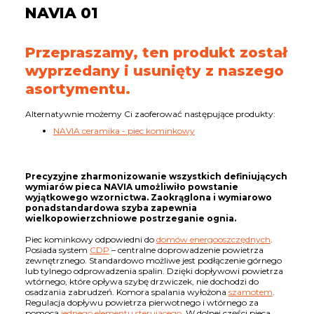
NAVIA 01
Przepraszamy, ten produkt został
wyprzedany i usunięty z naszego
asortymentu.
Alternatywnie możemy Ci zaoferować następujące produkty:
NAVIA ceramika - piec kominkowy
Precyzyjne zharmonizowanie wszystkich definiujących
wymiarów pieca NAVIA umożliwiło powstanie
wyjątkowego wzornictwa. Zaokrąglona i wymiarowo
ponadstandardowa szyba zapewnia
wielkopowierzchniowe postrzeganie ognia.
Piec kominkowy odpowiedni do
domów energooszczędnych
.
Posiada system
CDP
– centralne doprowadzenie powietrza
zewnętrznego. Standardowo możliwe jest podłączenie górnego
lub tylnego odprowadzenia spalin. Dzięki dopływowi powietrza
wtórnego, które opływa szybę drzwiczek, nie dochodzi do
osadzania zabrudzeń. Komora spalania wyłożona
szamotem
.
Regulacja dopływu powietrza pierwotnego i wtórnego za
pomocą
jednego elementu sterującego
. W dolnej części pieca