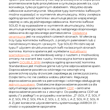
promieniowanie było priorytetowe a cyrkulacja powietrza, czyli
konwekcja, tylko przyjemnym dodatkiem. Wszystko działa
całkowicie automatycznie. Wszystkie typy kominków kaflowych
można wyposażyć w wymiennik akumulacyjny, który zwiększa
ogólną sprawność kominka i akumuluje jeszcze więcej energii
cieplnej w celu jej późniejszego oddawania. Kominki kaflowe
SOLID A są wyposażone w wymiennik akumulacyjny, który
akumuluje energię cieplną w celu jej następnego stopniowego
oddawania do ogrzewanego pomieszczenia.
Okładzina
ceramiczna
jest na wszystkich czterech stronach. W ofercie są
trzy typy kominków kaflowych, z prostym paleniskiem lub z
narożnikowym lewym i prawym. Typ SOLID FN różni się od
typu F użyciem strukturowanych kafli na bocznych stronach
kominka. Komora spalania jest wykładana
kształtkami
szamotowymi
, w standardowej wersji z rusztem z możliwością
zmiany na wariant bez rusztu. Innowacyjna komora spalania
system
DOUBLE SPIN
zwiększa ogólną sprawność kominka.
Standardowo jest możliwe górne lub tylne odprowadzenie spalin.
Doprowadzenie powietrza wtórnego na wewnętrzną
powierzchnię szyby drzwiczek zapobiega jej zanieczyszczaniu.
Dzięki temu nic nie zakłóca widoku płomieni. Regulację
doprowadzenia powietrza pierwotnego i wtórnego obsługuje się
jednym suwakiem
. Dostateczne doprowadzenie powietrza dla
optymalnego spalania zapewnia system
CDP
– centralne
doprowadzenie powietrza z zewnątrz. Do podłączenia CDP od
spodu ("z podłogi") w przypadku wariantów „Z“ (SOL F Z, SOL F
A Z, SOL FN Z, SOL FN A Z, SOL L Z, SOL L A Z, SOL R Z, SOL R
A Z) jest konieczne użycie elementu systemowego AIRBOX 01 -
chodzi o wyposażenie opcjonalne.