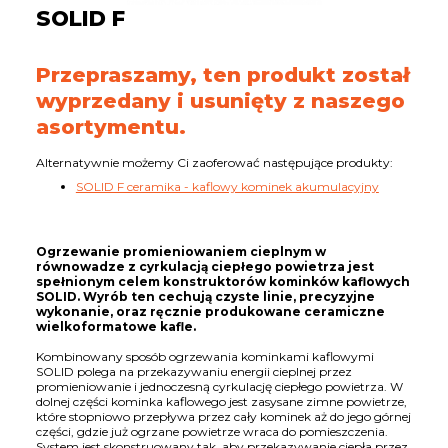
SOLID F
Przepraszamy, ten produkt został
wyprzedany i usunięty z naszego
asortymentu.
Alternatywnie możemy Ci zaoferować następujące produkty:
SOLID F ceramika - kaflowy kominek akumulacyjny
Ogrzewanie promieniowaniem cieplnym w
równowadze z cyrkulacją ciepłego powietrza jest
spełnionym celem konstruktorów kominków kaflowych
SOLID. Wyrób ten cechują czyste linie, precyzyjne
wykonanie, oraz ręcznie produkowane ceramiczne
wielkoformatowe kafle.
Kombinowany sposób ogrzewania kominkami kaflowymi
SOLID polega na przekazywaniu energii cieplnej przez
promieniowanie i jednoczesną cyrkulację ciepłego powietrza. W
dolnej części kominka kaflowego jest zasysane zimne powietrze,
które stopniowo przepływa przez cały kominek aż do jego górnej
części, gdzie już ogrzane powietrze wraca do pomieszczenia.
System jest skonstruowany tak, aby przekazywanie ciepła przez