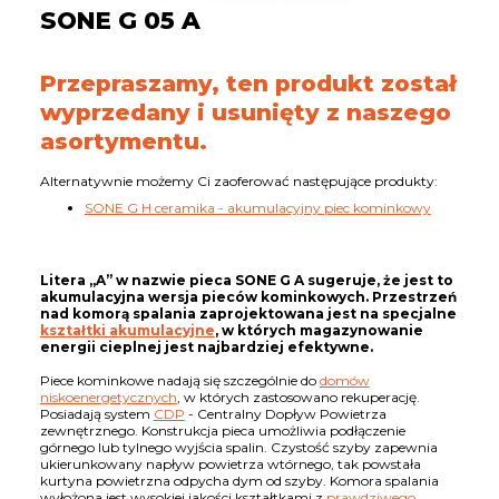
SONE G 05 A
Przepraszamy, ten produkt został
wyprzedany i usunięty z naszego
asortymentu.
Alternatywnie możemy Ci zaoferować następujące produkty:
SONE G H ceramika - akumulacyjny piec kominkowy
Litera „A” w nazwie pieca SONE G A sugeruje, że jest to
akumulacyjna wersja pieców kominkowych. Przestrzeń
nad komorą spalania zaprojektowana jest na specjalne
kształtki akumulacyjne
, w których magazynowanie
energii cieplnej jest najbardziej efektywne.
Piece kominkowe nadają się szczególnie do
domów
niskoenergetycznych
, w których zastosowano rekuperację.
Posiadają system
CDP
- Centralny Dopływ Powietrza
zewnętrznego. Konstrukcja pieca umożliwia podłączenie
górnego lub tylnego wyjścia spalin. Czystość szyby zapewnia
ukierunkowany napływ powietrza wtórnego, tak powstała
kurtyna powietrzna odpycha dym od szyby. Komora spalania
wyłożona jest wysokiej jakości kształtkami z
prawdziwego