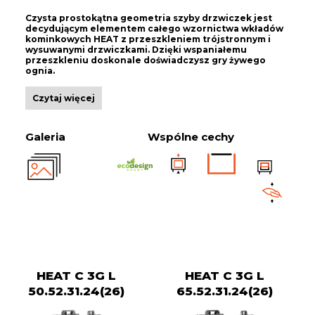
Czysta prostokątna geometria szyby drzwiczek jest
decydującym elementem całego wzornictwa wkładów
kominkowych HEAT z przeszkleniem trójstronnym i
wysuwanymi drzwiczkami. Dzięki wspaniałemu
przeszkleniu doskonale doświadczysz gry żywego
ognia.
Czytaj więcej
Galeria
Wspólne cechy
HEAT C 3G L
HEAT C 3G L
50.52.31.24(26)
65.52.31.24(26)