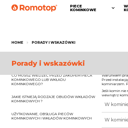
PIECE
W
KOMINKOWE
K
HOME
PORADY I WSKAZÓWKI
Porady i wskazówki
CO MUSISZ WIEDZEĆ PRZED ZAKUPEM PIECA
Warunkiem praw
KOMINKOWEGO LUB WKŁADU
Przed instalac
KOMINKOWEGO?
kominiarzem. 
Jeśli komin ni
wewnątrz komina
JAKIE ISTNIEJĄ RODZAJE OBUDÓW WKŁADÓW
KOMINKOWYCH ?
W kominie 
UŻYTKOWANIE, OBSŁUGA PIECÓW
KOMINKOWYCH I WKŁADÓW KOMINKOWYCH
W kominie 