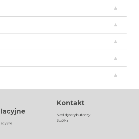
Kontakt
lacyjne
Nasi dystrybutorzy
Spółka
lacyjne