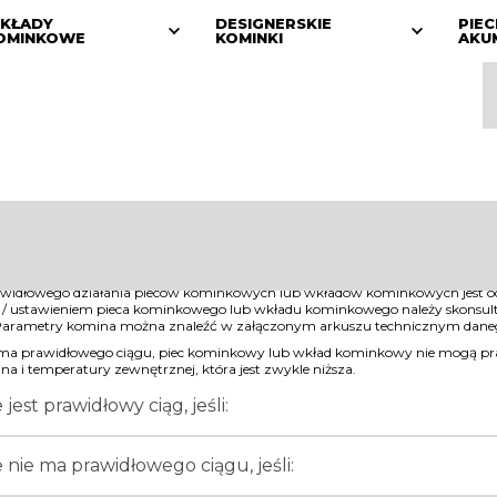
KŁADY
DESIGNERSKIE
PIEC
OMINKOWE
KOMINKI
AKU
idłowego działania pieców kominkowych lub wkładów kominkowych jest odpow
ją / ustawieniem pieca kominkowego lub wkładu kominkowego należy skonsu
Parametry komina można znaleźć w załączonym arkuszu technicznym dane
e ma prawidłowego ciągu, piec kominkowy lub wkład kominkowy nie mogą pra
 i temperatury zewnętrznej, która jest zwykle niższa.
jest prawidłowy ciąg, jeśli:
nie ma prawidłowego ciągu, jeśli: