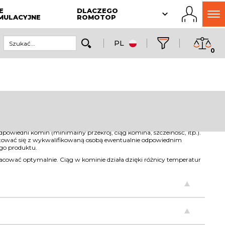
E
DLACZEGO
MULACYJNE
ROMOTOP
PL
0
iedni komin (minimalny przekrój, ciąg komina, szczelność, itp.).
ltować się z wykwalifikowaną osobą ewentualnie odpowiednim
go produktu.
cować optymalnie. Ciąg w kominie działa dzięki różnicy temperatur