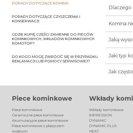
PORADY DOTYCZĄCE KOMINA
Dlaczego 
PORADY DOTYCZĄCE CZYSZCZENIA I
KONSERWACJI
Komina ni
GDZIE KUPIĘ CZĘŚCI ZAMIENNE DO PIECÓW
KOMINKOWYCH, WKŁADÓW KOMINKOWYCH
Jaką wyso
ROMOTOP?
Jaki typ k
DO KOGO MOGĘ ZWRÓCIĆ SIĘ W PRZYPADKU
REKLAMACJI LUB POMOCY SERWISOWEJ?
Jak częst
Piece kominkowe
Wkłady kom
Piece kominkowe
Wkłady kominkowe
Ceramiczne piece kominkowe
IMPRESSION
Akumulacyjne piece kominkowe
DYNAMIC
Piece kominkowe z płaszczem
DYNAMIC PLUS
wodnym
HEAT