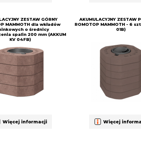
LACYJNY ZESTAW GÓRNY
AKUMULACYJNY ZESTAW PI
P MAMMOTH dla wkładów
ROMOTOP MAMMOTH - 6 szt
inkowych o średnicy
01B)
enia spalin 200 mm (AKKUM
KV 04FB)
Więcej informacji
Więcej informa