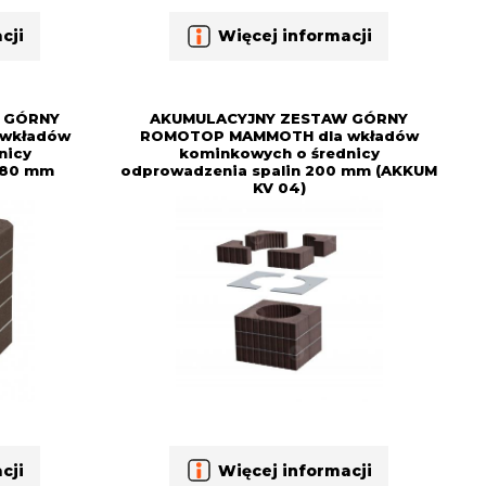
cji
Więcej informacji
 GÓRNY
AKUMULACYJNY ZESTAW GÓRNY
wkładów
ROMOTOP MAMMOTH dla wkładów
nicy
kominkowych o średnicy
180 mm
odprowadzenia spalin 200 mm (AKKUM
KV 04)
cji
Więcej informacji