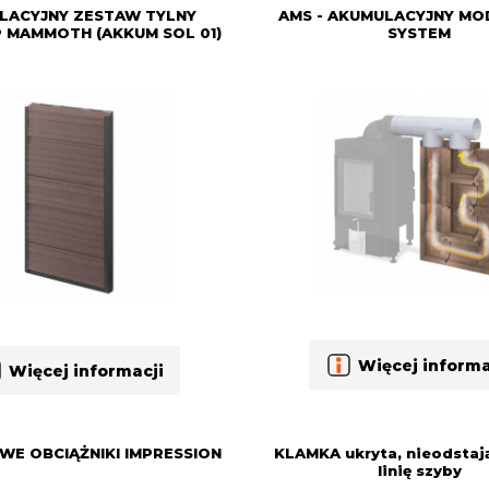
LACYJNY ZESTAW TYLNY
AMS - AKUMULACYJNY M
MAMMOTH (AKKUM SOL 01)
SYSTEM
Więcej informa
Więcej informacji
E OBCIĄŻNIKI IMPRESSION
KLAMKA ukryta, nieodstaj
linię szyby