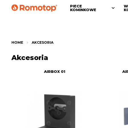
PIECE
W
KOMINKOWE
K
HOME
AKCESORIA
Akcesoria
AIRBOX 01
AI