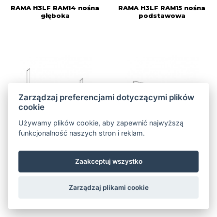
RAMA H3LF RAM14 nośna
RAMA H3LF RAM15 nośna
głęboka
podstawowa
Zarządzaj preferencjami dotyczącymi plików
cookie
Używamy plików cookie, aby zapewnić najwyższą
funkcjonalność naszych stron i reklam.
Więcej informacji
Więcej informacji
Zaakceptuj wszystko
Zarządzaj plikami cookie
RAMA H3LG RAM13 nośna
RAMA H3LG RAM14 nośna
płytka
głęboka